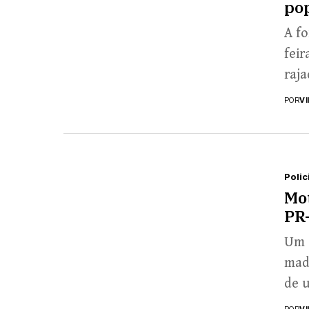
po
A fo
feir
raja
caus
POR
V
Polic
Mot
PR-
Um g
madr
de u
POR
V