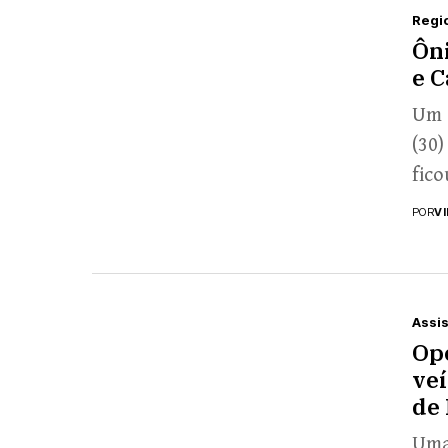
Regi
Ôni
e C
Um 
(30)
fico
POR
V
Assi
Op
veí
de 
Uma 