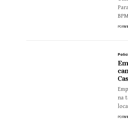
Para
BPM
POR
V
Polic
Emp
ca
Ca
Emp
na t
loca
POR
V