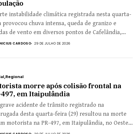
pulação
rte instabilidade climática registrada nesta quarta-
a provocou chuva intensa, queda de granizo e
das de vento em diversos pontos de Cafelândia,
ando...
INICIUS CARDOSO
29 DE JULHO DE 2026
ial
Regional
orista morre após colisão frontal na
497, em Itaipulândia
rave acidente de trânsito registrado na
ugada desta quarta-feira (29) resultou na morte
m motorista na PR-497, em Itaipulândia, no Oeste...
INICIUS CARDOSO
29 DE JULHO DE 2026