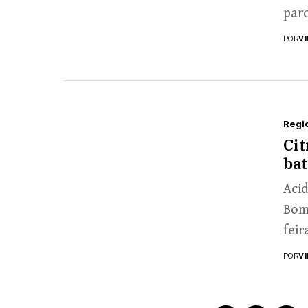
parc
POR
V
Regi
Cit
bat
Acid
Bomb
feir
POR
V