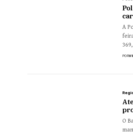
Pol
car
A Po
feir
369,
POR
V
Regi
Ate
pro
O Ba
manh