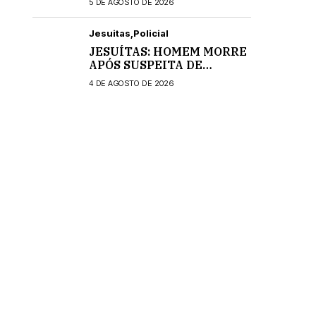
5 DE AGOSTO DE 2026
Jesuitas
Policial
JESUÍTAS: HOMEM MORRE
APÓS SUSPEITA DE
INTOXICAÇÃO
4 DE AGOSTO DE 2026
MEDICAMENTOSA;
POLÍCIA CIVIL INVESTIGA
O CASO