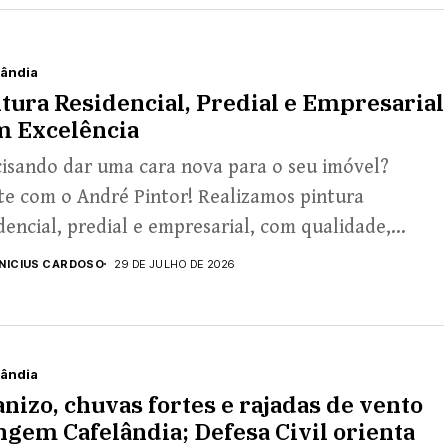
lândia
tura Residencial, Predial e Empresarial
m Excelência
cisando dar uma cara nova para o seu imóvel?
te com o André Pintor! Realizamos pintura
dencial, predial e empresarial, com qualidade,
icho...
INICIUS CARDOSO
29 DE JULHO DE 2026
lândia
nizo, chuvas fortes e rajadas de vento
ngem Cafelândia; Defesa Civil orienta