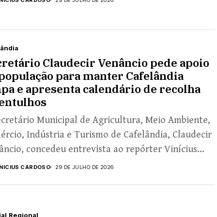
lândia
retário Claudecir Venâncio pede apoio
população para manter Cafelândia
pa e apresenta calendário de recolha
entulhos
cretário Municipal de Agricultura, Meio Ambiente,
rcio, Indústria e Turismo de Cafelândia, Claudecir
ncio, concedeu entrevista ao repórter Vinícius
oso, reforçando um...
INICIUS CARDOSO
29 DE JULHO DE 2026
ial
Regional