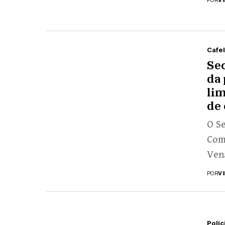
Cafe
Sec
da 
lim
de 
O Se
Comé
Venâ
Card
POR
V
Polic