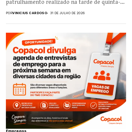
patrulhamento realizado na tarde de quinta-
feira (30), em Toledo, no Oeste...
POR
VINICIUS CARDOSO
31 DE JULHO DE 2026
Empregos