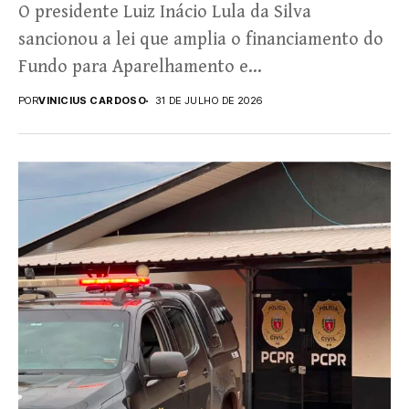
O presidente Luiz Inácio Lula da Silva
sancionou a lei que amplia o financiamento do
Fundo para Aparelhamento e
Operacionalização das Atividades-fim da...
POR
VINICIUS CARDOSO
31 DE JULHO DE 2026