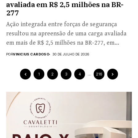
avaliada em R$ 2,5 milhões na BR-
277
Ação integrada entre forças de segurança
resultou na apreensão de uma carga avaliada
em mais de R$ 2,5 milhões na BR-277, em
Cascavel,...
POR
VINICIUS CARDOSO
30 DE JULHO DE 2026
1
2
3
4
…
216