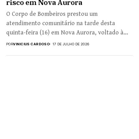
risco em Nova Aurora
O Corpo de Bombeiros prestou um
atendimento comunitário na tarde desta
quinta-feira (16) em Nova Aurora, voltado à
proteção de uma pessoa em...
POR
VINICIUS CARDOSO
17 DE JULHO DE 2026