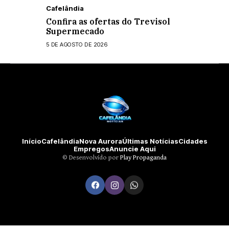
Cafelândia
Confira as ofertas do Trevisol
Supermecado
5 DE AGOSTO DE 2026
Início
Cafelândia
Nova Aurora
Últimas Notícias
Cidades
Empregos
Anuncie Aqui
©️ Desenvolvido por
Play Propaganda