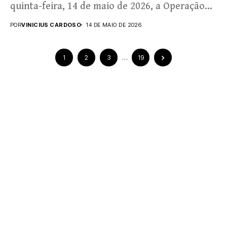
quinta-feira, 14 de maio de 2026, a Operação
Rota...
POR
VINICIUS CARDOSO
14 DE MAIO DE 2026
1
2
3
…
19