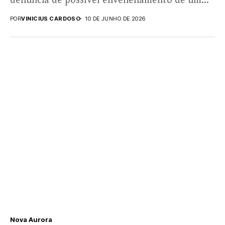
denúncia de possível envenenamento de um
animal doméstico no...
POR
VINICIUS CARDOSO
10 DE JUNHO DE 2026
Nova Aurora