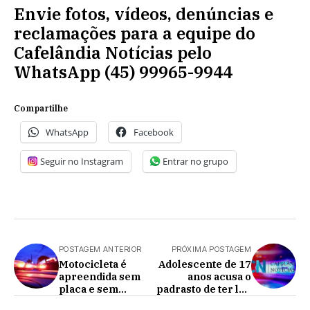
Envie fotos, vídeos, denúncias e
reclamações para a equipe do
Cafelândia Notícias pelo
WhatsApp (45) 99965-9944
Compartilhe
WhatsApp
Facebook
Seguir no Instagram
Entrar no grupo
POSTAGEM ANTERIOR
PRÓXIMA POSTAGEM
Motocicleta é
Adolescente de 17
apreendida sem
anos acusa o
placa e sem
padrasto de ter lhe
retrovisores com
agredido com