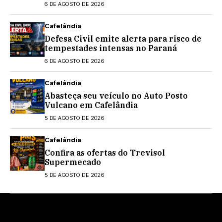
eventual 2º turno contra Flávio
6 DE AGOSTO DE 2026
Bolsonaro
Cafelândia
Defesa Civil emite alerta para risco de
tempestades intensas no Paraná
6 DE AGOSTO DE 2026
Cafelândia
Abasteça seu veículo no Auto Posto
Vulcano em Cafelândia
5 DE AGOSTO DE 2026
Cafelândia
Confira as ofertas do Trevisol
Supermecado
5 DE AGOSTO DE 2026