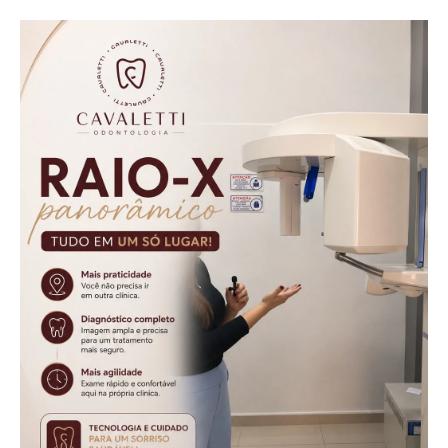
condutor sem
socos na cabeça
CNH em Nova
Aurora