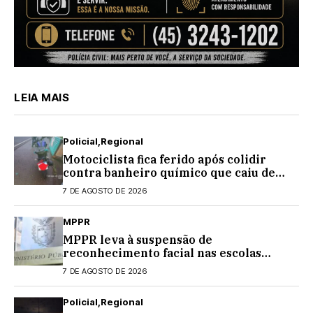
LEIA MAIS
Policial
Regional
Motociclista fica ferido após colidir
contra banheiro químico que caiu de
caminhão na PRC-467, em Cascavel
7 DE AGOSTO DE 2026
MPPR
MPPR leva à suspensão de
reconhecimento facial nas escolas
estaduais
7 DE AGOSTO DE 2026
Policial
Regional