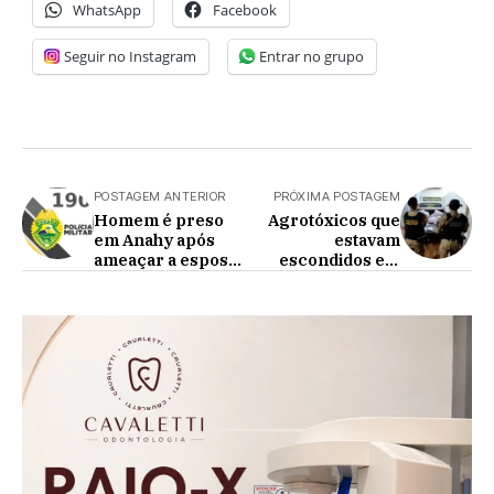
WhatsApp
Facebook
Seguir no Instagram
Entrar no grupo
POSTAGEM ANTERIOR
PRÓXIMA POSTAGEM
Homem é preso
Agrotóxicos que
em Anahy após
estavam
ameaçar a esposa
escondidos em
do lado de fora na
residência em
porta da casa da
Terra Roxa são
sogra
apreendidos