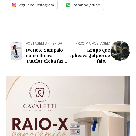
Seguir no Instagram
Entrar no grupo
POSTAGEM ANTERIOR
PRÓXIMA POSTAGEM
Ivonete Sampaio
Grupo que
conselheira
aplicava golpes de
Tutelar eleita faz
falsos
agradecimento a
empréstimos em
todos
todo o Brasil é alvo
da Polícia Civil do
Paraná