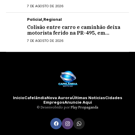
estaduais
7 DE AGOSTO DE 2026
Policial
Regional
Colisão entre carro e caminhão deixa
motorista ferido na PR-495, em
Medianeira
7 DE AGOSTO DE 2026
Início
Cafelândia
Nova Aurora
Últimas Notícias
Cidades
Empregos
Anuncie Aqui
©️ Desenvolvido por
Play Propaganda