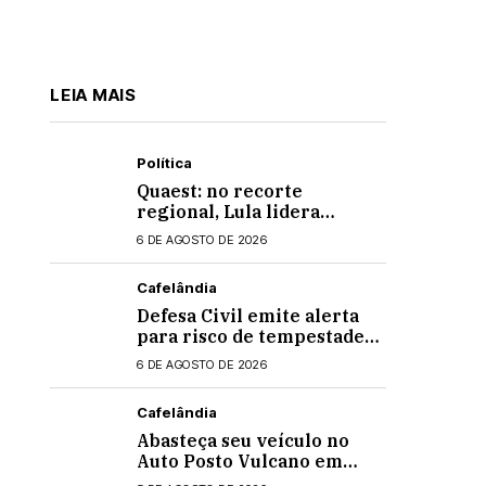
LEIA MAIS
Política
Quaest: no recorte
regional, Lula lidera
apenas entre eleitores do
6 DE AGOSTO DE 2026
Nordeste em eventual 2º
turno contra Flávio
Cafelândia
Bolsonaro
Defesa Civil emite alerta
para risco de tempestades
intensas no Paraná
6 DE AGOSTO DE 2026
Cafelândia
Abasteça seu veículo no
Auto Posto Vulcano em
Cafelândia