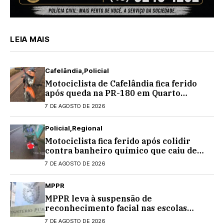
LEIA MAIS
Cafelândia
Policial
Motociclista de Cafelândia fica ferido
após queda na PR-180 em Quarto
Centenário
7 DE AGOSTO DE 2026
Policial
Regional
Motociclista fica ferido após colidir
contra banheiro químico que caiu de
caminhão na PRC-467, em Cascavel
7 DE AGOSTO DE 2026
MPPR
MPPR leva à suspensão de
reconhecimento facial nas escolas
estaduais
7 DE AGOSTO DE 2026