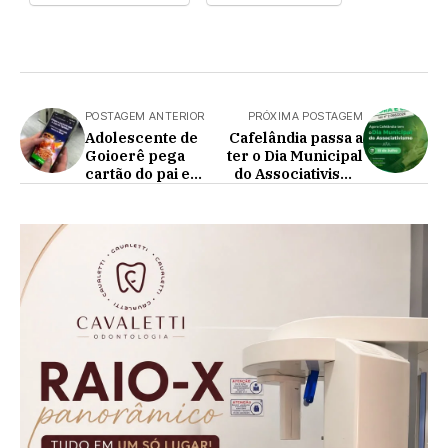
POSTAGEM ANTERIOR
PRÓXIMA POSTAGEM
Adolescente de
Cafelândia passa a
Goioerê pega
ter o Dia Municipal
cartão do pai e
do Associativismo
gasta R$ 2 mil no
reconhecido por
Jogo do Tigrinho
Lei