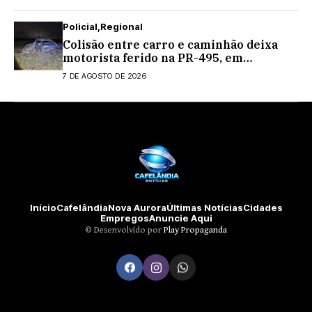
Policial
Regional
Colisão entre carro e caminhão deixa
motorista ferido na PR-495, em
Medianeira
7 DE AGOSTO DE 2026
Início
Cafelândia
Nova Aurora
Últimas Notícias
Cidades
Empregos
Anuncie Aqui
©️ Desenvolvido por
Play Propaganda