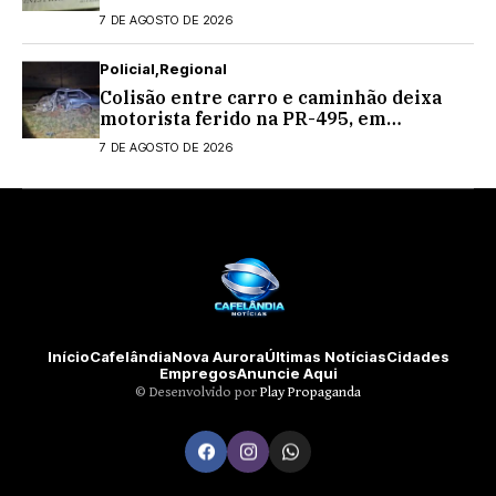
estaduais
7 DE AGOSTO DE 2026
Policial
Regional
Colisão entre carro e caminhão deixa
motorista ferido na PR-495, em
Medianeira
7 DE AGOSTO DE 2026
Início
Cafelândia
Nova Aurora
Últimas Notícias
Cidades
Empregos
Anuncie Aqui
©️ Desenvolvido por
Play Propaganda