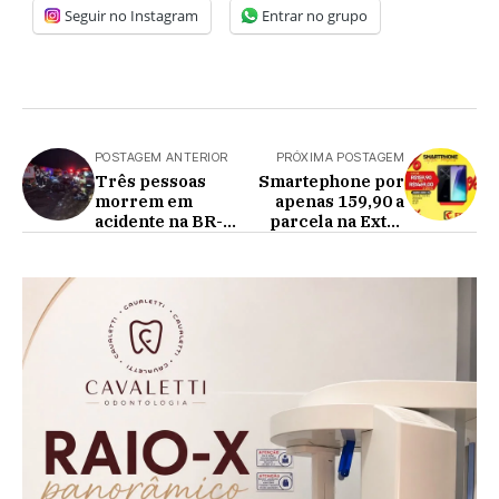
Seguir no Instagram
Entrar no grupo
POSTAGEM ANTERIOR
PRÓXIMA POSTAGEM
Três pessoas
Smartephone por
morrem em
apenas 159,90 a
acidente na BR-
parcela na Extra
369 em Corbélia
Móveis e Eletro de
Cafelânida