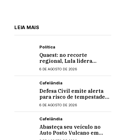
LEIA MAIS
Política
Quaest: no recorte
regional, Lula lidera
apenas entre eleitores do
6 DE AGOSTO DE 2026
Nordeste em eventual 2º
turno contra Flávio
Cafelândia
Bolsonaro
Defesa Civil emite alerta
para risco de tempestades
intensas no Paraná
6 DE AGOSTO DE 2026
Cafelândia
Abasteça seu veículo no
Auto Posto Vulcano em
Cafelândia