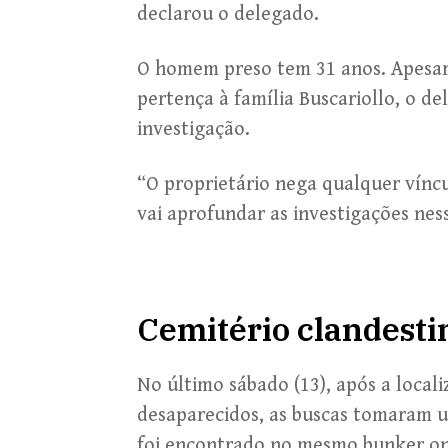
declarou o delegado.
O homem preso tem 31 anos. Apesar
pertença à família Buscariollo, o d
investigação.
“O proprietário nega qualquer víncul
vai aprofundar as investigações nes
Cemitério clandesti
No último sábado (13), após a local
desaparecidos, as buscas tomaram 
foi encontrado no mesmo bunker onde