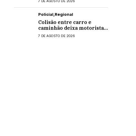
7 DE AGOSTO DE 2026
Policial
Regional
Colisão entre carro e
caminhão deixa motorista
ferido na PR-495, em
7 DE AGOSTO DE 2026
Medianeira