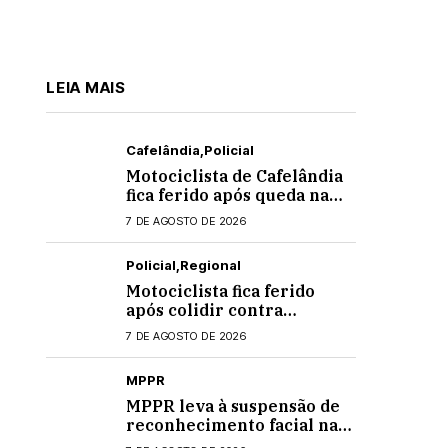
LEIA MAIS
Cafelândia
Policial
Motociclista de Cafelândia
fica ferido após queda na
PR-180 em Quarto
7 DE AGOSTO DE 2026
Centenário
Policial
Regional
Motociclista fica ferido
após colidir contra
banheiro químico que caiu
7 DE AGOSTO DE 2026
de caminhão na PRC-467,
em Cascavel
MPPR
MPPR leva à suspensão de
reconhecimento facial nas
escolas estaduais