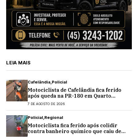
LEIA MAIS
Cafelândia
Policial
Motociclista de Cafelândia fica ferido
após queda na PR-180 em Quarto
Centenário
7 DE AGOSTO DE 2026
Policial
Regional
Motociclista fica ferido após colidir
contra banheiro químico que caiu de
caminhão na PRC-467, em Cascavel