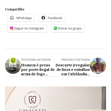
Compartilhe
WhatsApp
Facebook
Seguir no Instagram
Entrar no grupo
POSTAGEM ANTERIOR
PRÓXIMA POSTAGEM
Homem é preso
Descarte irregular
por porte ilegal de
de lixos e entulhos
arma de fogo
em Cafelândia é
durante Operação
preocupante
Ominis em
Corbélia