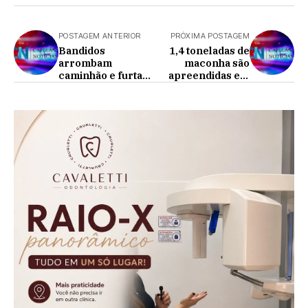
POSTAGEM ANTERIOR
PRÓXIMA POSTAGEM
Bandidos
1,4 toneladas de
arrombam
maconha são
caminhão e furtam
apreendidas em
pelo menos 300 kg
Lindoeste
de carne