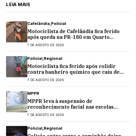
LEIA MAIS
Cafelândia
Policial
Motociclista de Cafelândia fica ferido
após queda na PR-180 em Quarto
Centenário
7 DE AGOSTO DE 2026
Policial
Regional
Motociclista fica ferido após colidir
contra banheiro químico que caiu de
caminhão na PRC-467, em Cascavel
7 DE AGOSTO DE 2026
MPPR
MPPR leva à suspensão de
reconhecimento facial nas escolas
estaduais
7 DE AGOSTO DE 2026
Policial
Regional
Colisão entre carro e caminhão deixa