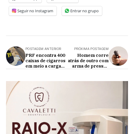
Seguir no Instagram
Entrar no grupo
POSTAGEM ANTERIOR
PRÓXIMA POSTAGEM
PRF encontra 400
Homem corre
caixas de cigarros
atrás de outro com
em meio a carga
arma de pressão
de milho
em Cafelândia