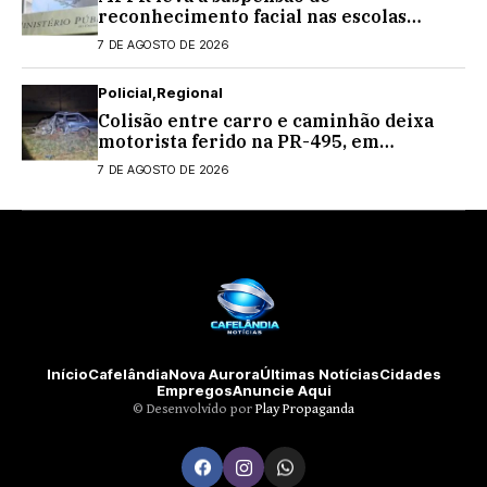
reconhecimento facial nas escolas
estaduais
7 DE AGOSTO DE 2026
Policial
Regional
Colisão entre carro e caminhão deixa
motorista ferido na PR-495, em
Medianeira
7 DE AGOSTO DE 2026
Início
Cafelândia
Nova Aurora
Últimas Notícias
Cidades
Empregos
Anuncie Aqui
©️ Desenvolvido por
Play Propaganda