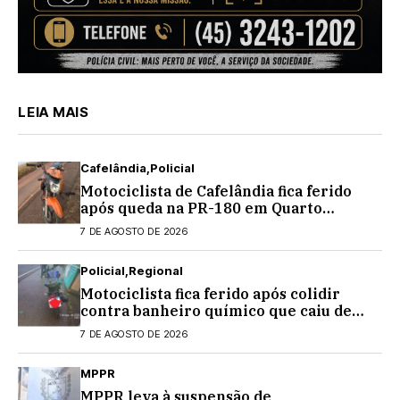
LEIA MAIS
Cafelândia
Policial
Motociclista de Cafelândia fica ferido
após queda na PR-180 em Quarto
Centenário
7 DE AGOSTO DE 2026
Policial
Regional
Motociclista fica ferido após colidir
contra banheiro químico que caiu de
caminhão na PRC-467, em Cascavel
7 DE AGOSTO DE 2026
MPPR
MPPR leva à suspensão de