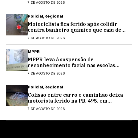
Centenário
7 DE AGOSTO DE 2026
Policial
Regional
Motociclista fica ferido após colidir
contra banheiro químico que caiu de
caminhão na PRC-467, em Cascavel
7 DE AGOSTO DE 2026
MPPR
MPPR leva à suspensão de
reconhecimento facial nas escolas
estaduais
7 DE AGOSTO DE 2026
Policial
Regional
Colisão entre carro e caminhão deixa
motorista ferido na PR-495, em
Medianeira
7 DE AGOSTO DE 2026