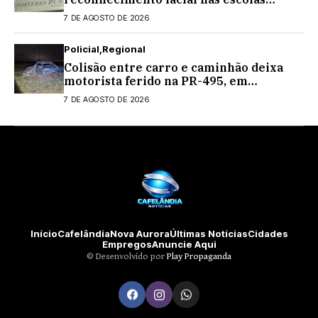
estaduais
7 DE AGOSTO DE 2026
Policial
Regional
Colisão entre carro e caminhão deixa
motorista ferido na PR-495, em
Medianeira
7 DE AGOSTO DE 2026
Início
Cafelândia
Nova Aurora
Últimas Notícias
Cidades
Empregos
Anuncie Aqui
©️ Desenvolvido por
Play Propaganda