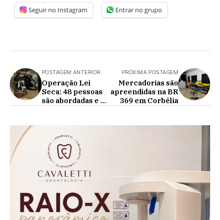
Seguir no Instagram
Entrar no grupo
POSTAGEM ANTERIOR
PRÓXIMA POSTAGEM
Operação Lei
Mercadorias são
Seca: 48 pessoas
apreendidas na BR
são abordadas e 3
369 em Corbélia
presas por
embriaguez ao
volante em
Cascavel