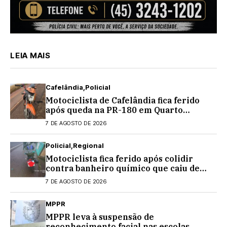
LEIA MAIS
Cafelândia
Policial
Motociclista de Cafelândia fica ferido
após queda na PR-180 em Quarto
Centenário
7 DE AGOSTO DE 2026
Policial
Regional
Motociclista fica ferido após colidir
contra banheiro químico que caiu de
caminhão na PRC-467, em Cascavel
7 DE AGOSTO DE 2026
MPPR
MPPR leva à suspensão de
reconhecimento facial nas escolas