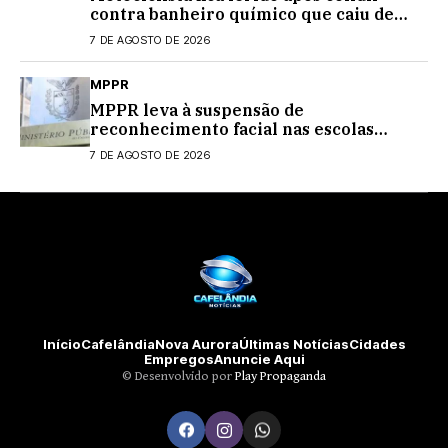
contra banheiro químico que caiu de
caminhão na PRC-467, em Cascavel
7 DE AGOSTO DE 2026
MPPR
MPPR leva à suspensão de
reconhecimento facial nas escolas
estaduais
7 DE AGOSTO DE 2026
Início
Cafelândia
Nova Aurora
Últimas Notícias
Cidades
Empregos
Anuncie Aqui
©️ Desenvolvido por
Play Propaganda