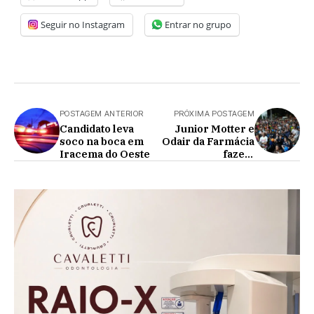
Seguir no Instagram
Entrar no grupo
POSTAGEM ANTERIOR
PRÓXIMA POSTAGEM
Candidato leva
Junior Motter e
soco na boca em
Odair da Farmácia
Iracema do Oeste
fazem
agradecimentos
pelos votos obtidos