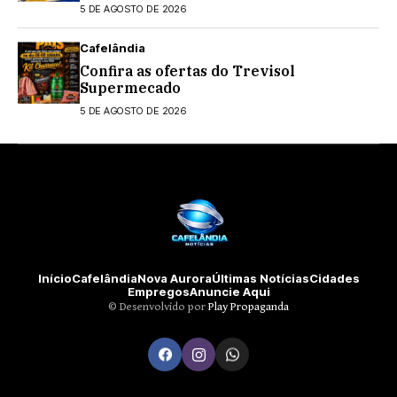
5 DE AGOSTO DE 2026
Cafelândia
Confira as ofertas do Trevisol
Supermecado
5 DE AGOSTO DE 2026
Início
Cafelândia
Nova Aurora
Últimas Notícias
Cidades
Empregos
Anuncie Aqui
©️ Desenvolvido por
Play Propaganda