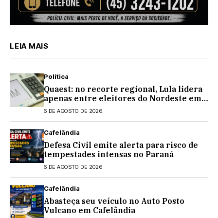
LEIA MAIS
Política
Quaest: no recorte regional, Lula lidera
apenas entre eleitores do Nordeste em
eventual 2º turno contra Flávio
6 DE AGOSTO DE 2026
Bolsonaro
Cafelândia
Defesa Civil emite alerta para risco de
tempestades intensas no Paraná
6 DE AGOSTO DE 2026
Cafelândia
Abasteça seu veículo no Auto Posto
Vulcano em Cafelândia