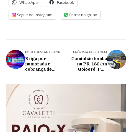
WhatsApp
Facebook
Seguir no Instagram
Entrar no grupo
POSTAGEM ANTERIOR
PRÓXIMA POSTAGEM
Briga por
Caminhão tomba
namorada e
na PR-180 em
cobrança de
Goioerê; PRE
drogas motivaram
encontra arma e
homicídio em
motorista é detido
Cascavel