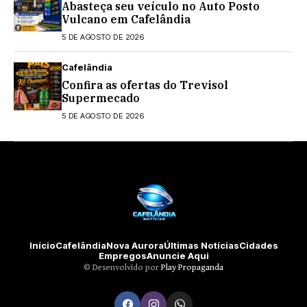
Abasteça seu veículo no Auto Posto
Vulcano em Cafelândia
5 DE AGOSTO DE 2026
Cafelândia
Confira as ofertas do Trevisol
Supermecado
5 DE AGOSTO DE 2026
Início
Cafelândia
Nova Aurora
Últimas Notícias
Cidades
Empregos
Anuncie Aqui
©️ Desenvolvido por
Play Propaganda