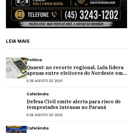
LEIA MAIS
Política
Quaest: no recorte regional, Lula lidera
apenas entre eleitores do Nordeste em
eventual 2º turno contra Flávio
6 DE AGOSTO DE 2026
Bolsonaro
Cafelândia
Defesa Civil emite alerta para risco de
tempestades intensas no Paraná
6 DE AGOSTO DE 2026
Cafelândia