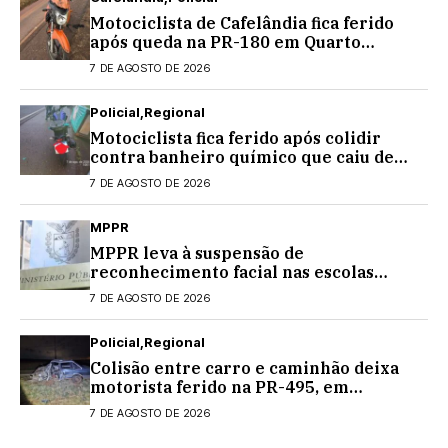
Motociclista de Cafelândia fica ferido
após queda na PR-180 em Quarto
Centenário
7 DE AGOSTO DE 2026
Policial
Regional
Motociclista fica ferido após colidir
contra banheiro químico que caiu de
caminhão na PRC-467, em Cascavel
7 DE AGOSTO DE 2026
MPPR
MPPR leva à suspensão de
reconhecimento facial nas escolas
estaduais
7 DE AGOSTO DE 2026
Policial
Regional
Colisão entre carro e caminhão deixa
motorista ferido na PR-495, em
Medianeira
7 DE AGOSTO DE 2026