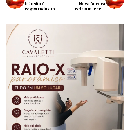
trânsito é
Nova Aurora
registrado em
relatam terem
Cafelândia
ouvidos tiros na
noite desta quarta-
feira