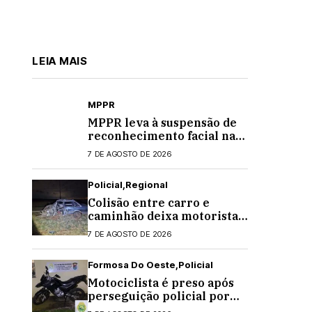
LEIA MAIS
MPPR
MPPR leva à suspensão de
reconhecimento facial nas
escolas estaduais
7 DE AGOSTO DE 2026
Policial
Regional
Colisão entre carro e
caminhão deixa motorista
ferido na PR-495, em
7 DE AGOSTO DE 2026
Medianeira
Formosa Do Oeste
Policial
Motociclista é preso após
perseguição policial por
direção perigosa em