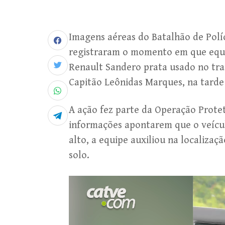
Imagens aéreas do Batalhão de Polí
registraram o momento em que equip
Renault Sandero prata usado no tra
Capitão Leônidas Marques, na tarde
A ação fez parte da Operação Protet
informações apontarem que o veículo
alto, a equipe auxiliou na localiza
solo.
Tocador
de
vídeo