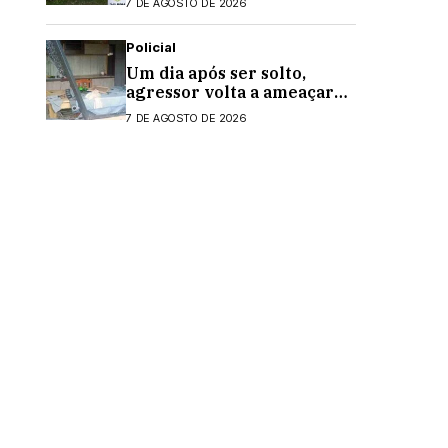
7 DE AGOSTO DE 2026
Formosa do Oeste
Policial
Um dia após ser solto,
agressor volta a ameaçar
mulher que fez sinal de
7 DE AGOSTO DE 2026
socorro