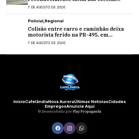
estaduais
7 DE AGOSTO DE 2026
Policial
Regional
Colisão entre carro e caminhão deixa
motorista ferido na PR-495, em
Medianeira
7 DE AGOSTO DE 2026
Início
Cafelândia
Nova Aurora
Últimas Notícias
Cidades
Empregos
Anuncie Aqui
©️ Desenvolvido por
Play Propaganda