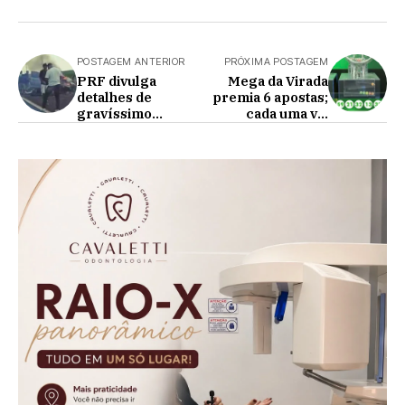
POSTAGEM ANTERIOR
PRÓXIMA POSTAGEM
PRF divulga
Mega da Virada
detalhes de
premia 6 apostas;
gravíssimo
cada uma vai
acidente na BR-
receber R$ 181,8
369, em Ubiratã
milhões