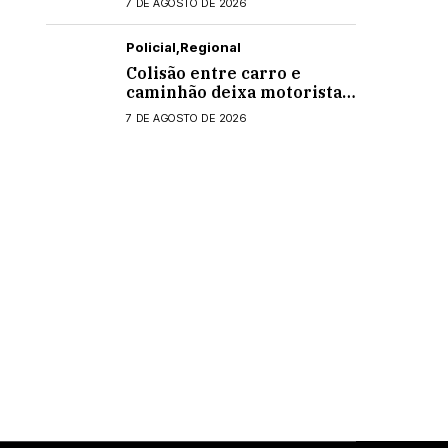
7 DE AGOSTO DE 2026
Policial
Regional
Colisão entre carro e
caminhão deixa motorista
ferido na PR-495, em
7 DE AGOSTO DE 2026
Medianeira