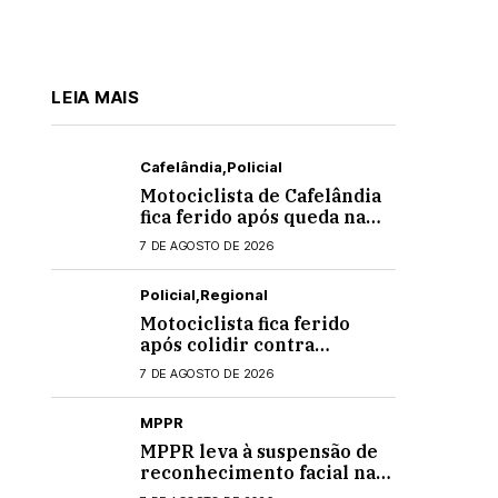
LEIA MAIS
Cafelândia
Policial
Motociclista de Cafelândia
fica ferido após queda na
PR-180 em Quarto
7 DE AGOSTO DE 2026
Centenário
Policial
Regional
Motociclista fica ferido
após colidir contra
banheiro químico que caiu
7 DE AGOSTO DE 2026
de caminhão na PRC-467,
em Cascavel
MPPR
MPPR leva à suspensão de
reconhecimento facial nas
escolas estaduais