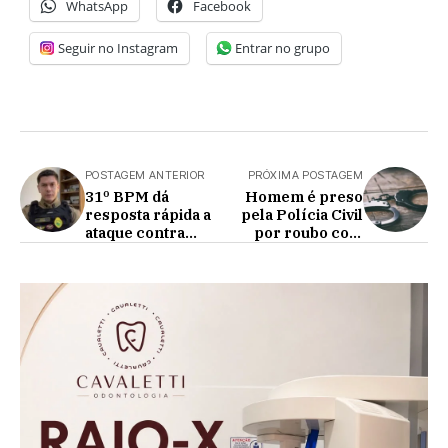
WhatsApp
Facebook
Seguir no Instagram
Entrar no grupo
POSTAGEM ANTERIOR
PRÓXIMA POSTAGEM
31º BPM dá
Homem é preso
resposta rápida a
pela Polícia Civil
ataque contra
por roubo com
guarnição em
faca em praça de
Corbélia e
Nova Aurora
identifica autor de
arremesso de
objeto contra
viatura