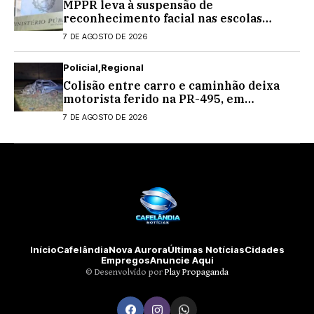
MPPR leva à suspensão de
reconhecimento facial nas escolas
estaduais
7 DE AGOSTO DE 2026
Policial
Regional
Colisão entre carro e caminhão deixa
motorista ferido na PR-495, em
Medianeira
7 DE AGOSTO DE 2026
Início
Cafelândia
Nova Aurora
Últimas Notícias
Cidades
Empregos
Anuncie Aqui
©️ Desenvolvido por
Play Propaganda