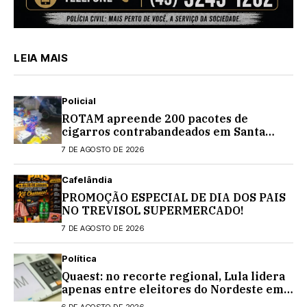
LEIA MAIS
Policial
ROTAM apreende 200 pacotes de
cigarros contrabandeados em Santa
Tereza do Oeste
7 DE AGOSTO DE 2026
Cafelândia
PROMOÇÃO ESPECIAL DE DIA DOS PAIS
NO TREVISOL SUPERMERCADO!
7 DE AGOSTO DE 2026
Política
Quaest: no recorte regional, Lula lidera
apenas entre eleitores do Nordeste em
eventual 2º turno contra Flávio