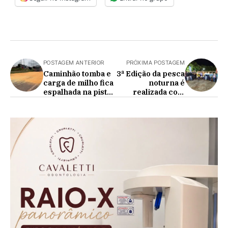
POSTAGEM ANTERIOR
PRÓXIMA POSTAGEM
Caminhão tomba e
3ª Edição da pesca
carga de milho fica
noturna é
espalhada na pista
realizada com
no Trevo
sucesso no
Cataratas
Pesqueiro Aercol