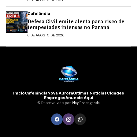
6 DE AGOSTO DE 2026
Bolsonaro
Cafelândia
Defesa Civil emite alerta para risco de
tempestades intensas no Paraná
6 DE AGOSTO DE 2026
Início
Cafelândia
Nova Aurora
Últimas Notícias
Cidades
Empregos
Anuncie Aqui
©️ Desenvolvido por
Play Propaganda