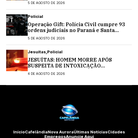
5 DE AGOSTO DE 2026
Policial
Operação Gift: Polícia Civil cumpre 93
ordens judiciais no Paraná e Santa
Catarina
5 DE AGOSTO DE 2026
Jesuitas
Policial
JESUÍTAS: HOMEM MORRE APÓS
SUSPEITA DE INTOXICAÇÃO
MEDICAMENTOSA; POLÍCIA CIVIL
4 DE AGOSTO DE 2026
INVESTIGA O CASO
Início
Cafelândia
Nova Aurora
Últimas Notícias
Cidades
Empregos
Anuncie Aqui