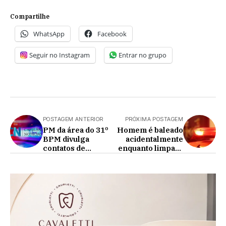
Compartilhe
WhatsApp
Facebook
Seguir no Instagram
Entrar no grupo
POSTAGEM ANTERIOR
PRÓXIMA POSTAGEM
PM da área do 31º
Homem é baleado
BPM divulga
acidentalmente
contatos de
enquanto limpava
plantão para
carabina em zona
emergências
rural de Juranda-
PR