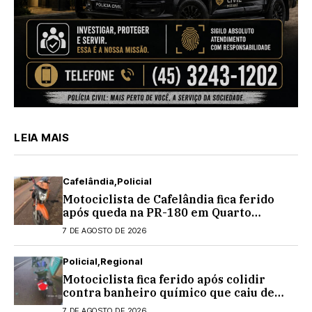
LEIA MAIS
Cafelândia
Policial
Motociclista de Cafelândia fica ferido
após queda na PR-180 em Quarto
Centenário
7 DE AGOSTO DE 2026
Policial
Regional
Motociclista fica ferido após colidir
contra banheiro químico que caiu de
caminhão na PRC-467, em Cascavel
7 DE AGOSTO DE 2026