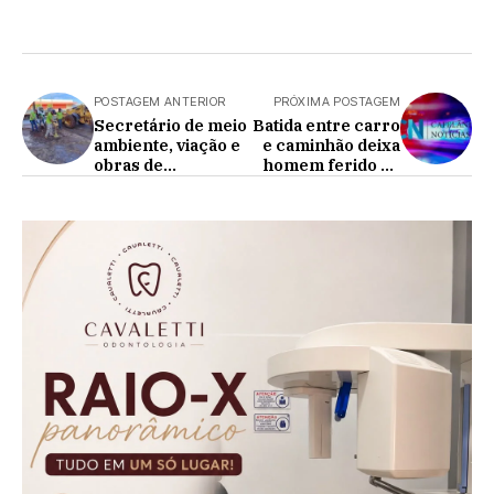
POSTAGEM ANTERIOR
PRÓXIMA POSTAGEM
Secretário de meio
Batida entre carro
ambiente, viação e
e caminhão deixa
obras de
homem ferido na
Cafelândia
PR 180 em
acompanha a
Cascavel
equipe na limpeza
dos lixos