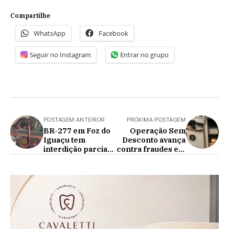
Compartilhe
WhatsApp
Facebook
Seguir no Instagram
Entrar no grupo
POSTAGEM ANTERIOR
PRÓXIMA POSTAGEM
BR-277 em Foz do
Operação Sem
Iguaçu tem
Desconto avança
interdição parcial
contra fraudes em
a partir desta
aposentadorias e
quinta-feira
pensões