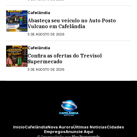
Cafelândia
Abasteça seu veículo no Auto Posto
Vulcano em Cafelândia
5 DE AGOSTO DE 2026
Cafelândia
Confira as ofertas do Trevisol
Supermecado
5 DE AGOSTO DE 2026
Início
Cafelândia
Nova Aurora
Últimas Notícias
Cidades
Empregos
Anuncie Aqui
©️ Desenvolvido por
Play Propaganda