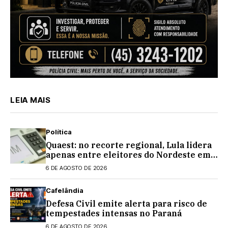
LEIA MAIS
Política
Quaest: no recorte regional, Lula lidera
apenas entre eleitores do Nordeste em
eventual 2º turno contra Flávio
6 DE AGOSTO DE 2026
Bolsonaro
Cafelândia
Defesa Civil emite alerta para risco de
tempestades intensas no Paraná
6 DE AGOSTO DE 2026