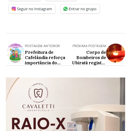
Seguir no Instagram
Entrar no grupo
POSTAGEM ANTERIOR
PRÓXIMA POSTAGEM
Prefeitura de
Corpo de
Cafelândia reforça
Bombeiros de
importância do
Ubiratã registra
Programa Família
acidente na 369
Acolhedora