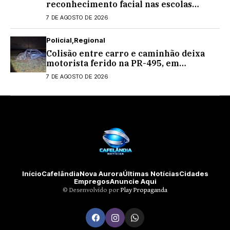
reconhecimento facial nas escolas
estaduais
7 DE AGOSTO DE 2026
Policial
Regional
Colisão entre carro e caminhão deixa
motorista ferido na PR-495, em
Medianeira
7 DE AGOSTO DE 2026
Início
Cafelândia
Nova Aurora
Últimas Notícias
Cidades
Empregos
Anuncie Aqui
©️ Desenvolvido por
Play Propaganda