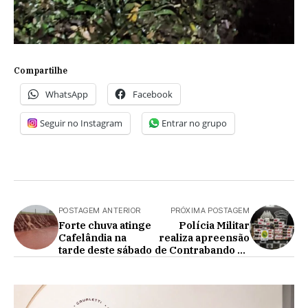
Compartilhe
WhatsApp
Facebook
Seguir no Instagram
Entrar no grupo
POSTAGEM ANTERIOR
PRÓXIMA POSTAGEM
Forte chuva atinge
Polícia Militar
Cafelândia na
realiza apreensão
tarde deste sábado
de Contrabando de
Cigarros em
Corbélia