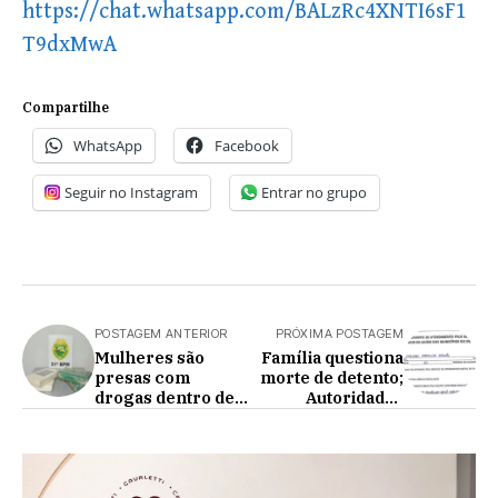
https://chat.whatsapp.com/BALzRc4XNTI6sF1
T9dxMwA
Compartilhe
WhatsApp
Facebook
Seguir no Instagram
Entrar no grupo
POSTAGEM ANTERIOR
PRÓXIMA POSTAGEM
Mulheres são
Família questiona
presas com
morte de detento;
drogas dentro de
Autoridades
veículo
afirmam que
homem sofreu
parada
cardiorrespiratóri
a