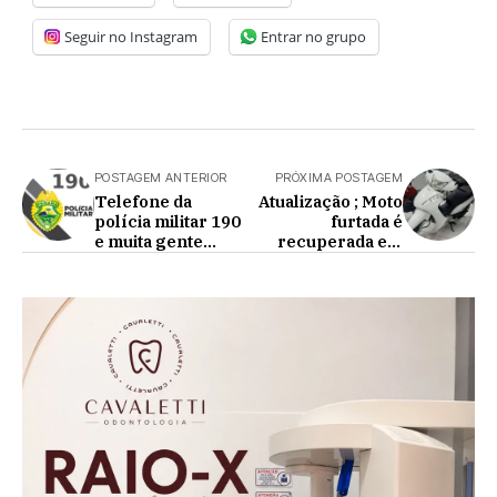
Seguir no Instagram
Entrar no grupo
POSTAGEM ANTERIOR
PRÓXIMA POSTAGEM
Telefone da
Atualização ; Moto
polícia militar 190
furtada é
e muita gente
recuperada em
ainda tem dúvida
Cafelândia
quando precisa