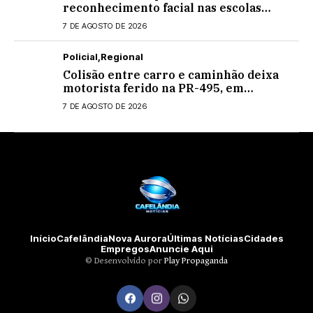
reconhecimento facial nas escolas
estaduais
7 DE AGOSTO DE 2026
Policial
Regional
Colisão entre carro e caminhão deixa
motorista ferido na PR-495, em
Medianeira
7 DE AGOSTO DE 2026
Início
Cafelândia
Nova Aurora
Últimas Notícias
Cidades
Empregos
Anuncie Aqui
©️ Desenvolvido por
Play Propaganda