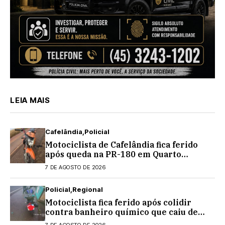
LEIA MAIS
Cafelândia
Policial
Motociclista de Cafelândia fica ferido
após queda na PR-180 em Quarto
Centenário
7 DE AGOSTO DE 2026
Policial
Regional
Motociclista fica ferido após colidir
contra banheiro químico que caiu de
caminhão na PRC-467, em Cascavel
7 DE AGOSTO DE 2026