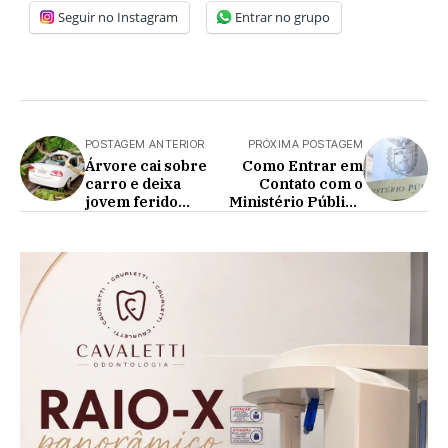
Seguir no Instagram
Entrar no grupo
POSTAGEM ANTERIOR
PRÓXIMA POSTAGEM
Árvore cai sobre
Como Entrar em
carro e deixa
Contato com o
jovem ferido
Ministério Público
durante temporal
do Paraná em
em Goioerê
Nova Aurora