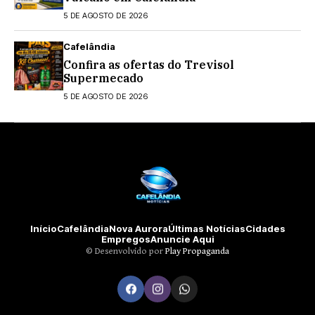
5 DE AGOSTO DE 2026
Cafelândia
Confira as ofertas do Trevisol
Supermecado
5 DE AGOSTO DE 2026
Início
Cafelândia
Nova Aurora
Últimas Notícias
Cidades
Empregos
Anuncie Aqui
©️ Desenvolvido por
Play Propaganda