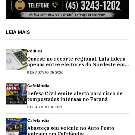
LEIA MAIS
Política
Quaest: no recorte regional, Lula lidera
apenas entre eleitores do Nordeste em
eventual 2º turno contra Flávio
6 DE AGOSTO DE 2026
Bolsonaro
Cafelândia
Defesa Civil emite alerta para risco de
tempestades intensas no Paraná
6 DE AGOSTO DE 2026
Cafelândia
Abasteça seu veículo no Auto Posto
Vulcano em Cafelândia