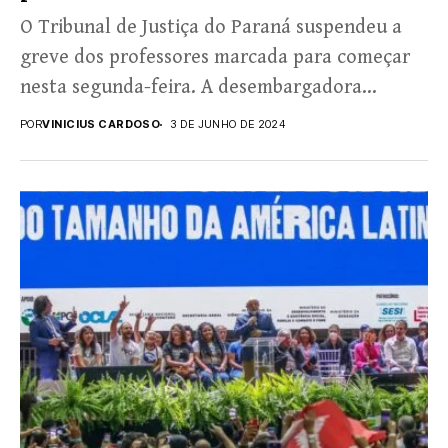
O Tribunal de Justiça do Paraná suspendeu a
greve dos professores marcada para começar
nesta segunda-feira. A desembargadora
Dilmari Helena Kessler disse que...
POR
VINICIUS CARDOSO
3 DE JUNHO DE 2024