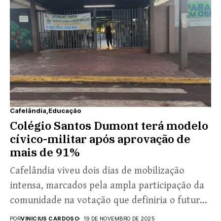
Cafelândia
Educação
Colégio Santos Dumont terá modelo
cívico-militar após aprovação de
mais de 91%
Cafelândia viveu dois dias de mobilização
intensa, marcados pela ampla participação da
comunidade na votação que definiria o futuro
do Colégio Estadual Santos...
POR
VINICIUS CARDOSO
19 DE NOVEMBRO DE 2025