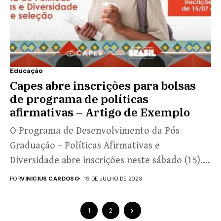
Educação
Capes abre inscrições para bolsas
de programa de políticas
afirmativas – Artigo de Exemplo
O Programa de Desenvolvimento da Pós-
Graduação – Políticas Afirmativas e
Diversidade abre inscrições neste sábado (15).
Os candidatos interessados em concorrer a
POR
VINICIUS CARDOSO
19 DE JULHO DE 2023
bolsas...
1
2