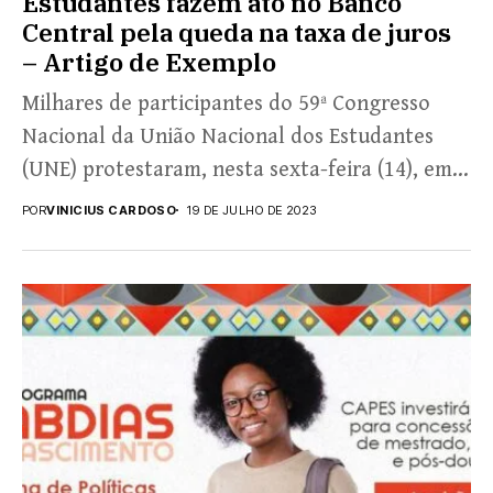
Estudantes fazem ato no Banco
Central pela queda na taxa de juros
– Artigo de Exemplo
Milhares de participantes do 59ª Congresso
Nacional da União Nacional dos Estudantes
(UNE) protestaram, nesta sexta-feira (14), em
frente ao prédio do Banco...
POR
VINICIUS CARDOSO
19 DE JULHO DE 2023