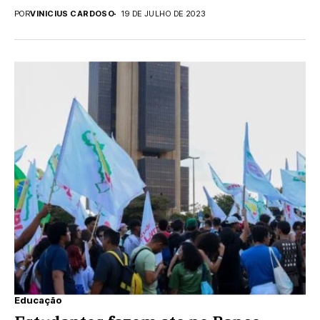
termina nesta sexta-feira...
POR
VINICIUS CARDOSO
19 DE JULHO DE 2023
Educação