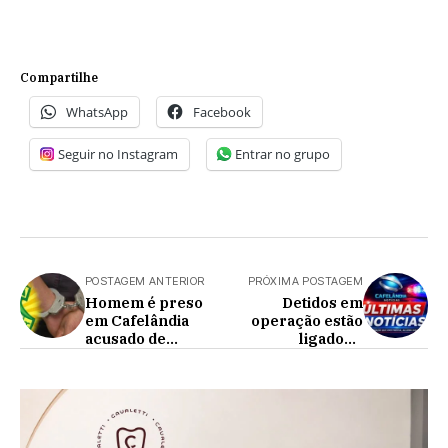
Compartilhe
WhatsApp
Facebook
Seguir no Instagram
Entrar no grupo
POSTAGEM ANTERIOR
PRÓXIMA POSTAGEM
Homem é preso
Detidos em
em Cafelândia
operação estão
acusado de
ligados a
agredir a
investigação de
companheira
latrocínio