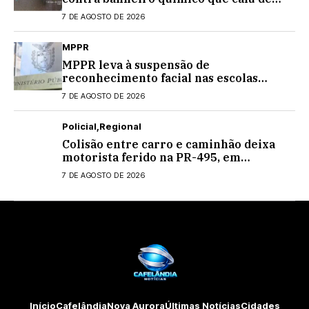
caminhão na PRC-467, em Cascavel
7 DE AGOSTO DE 2026
MPPR
MPPR leva à suspensão de
reconhecimento facial nas escolas
estaduais
7 DE AGOSTO DE 2026
Policial
Regional
Colisão entre carro e caminhão deixa
motorista ferido na PR-495, em
Medianeira
7 DE AGOSTO DE 2026
Início
Cafelândia
Nova Aurora
Últimas Notícias
Cidades