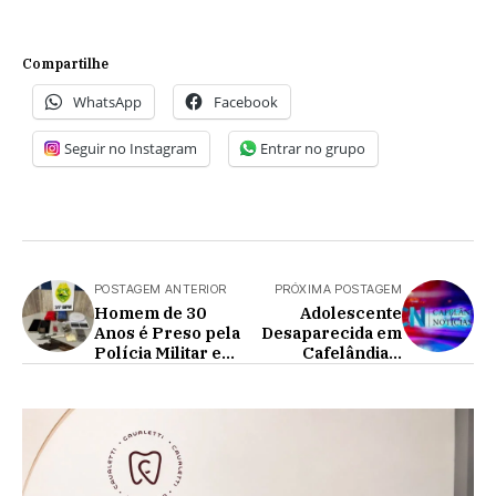
Compartilhe
WhatsApp
Facebook
Seguir no Instagram
Entrar no grupo
POSTAGEM ANTERIOR
PRÓXIMA POSTAGEM
Homem de 30
Adolescente
Anos é Preso pela
Desaparecida em
Polícia Militar em
Cafelândia é
Cafelândia
encontrada e
passa bem