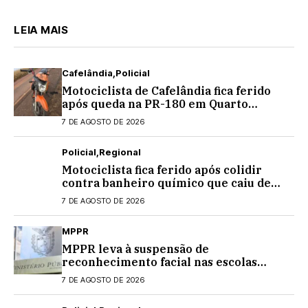
LEIA MAIS
Cafelândia
Policial
Motociclista de Cafelândia fica ferido
após queda na PR-180 em Quarto
Centenário
7 DE AGOSTO DE 2026
Policial
Regional
Motociclista fica ferido após colidir
contra banheiro químico que caiu de
caminhão na PRC-467, em Cascavel
7 DE AGOSTO DE 2026
MPPR
MPPR leva à suspensão de
reconhecimento facial nas escolas
estaduais
7 DE AGOSTO DE 2026