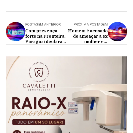
POSTAGEM ANTERIOR
PRÓXIMA POSTAGEM
Com presença
Homem é acusado
forte na Fronteira,
de ameaçar a ex
Paraguai declara
mulher em
PCC e CV como
Formosa do Oeste
organizações
e PM é acionada
terroristas
internacionais