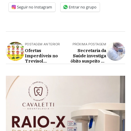
Seguir no Instagram
Entrar no grupo
POSTAGEM ANTERIOR
PRÓXIMA POSTAGEM
Ofertas
Secretaria da
Imperdíveis no
Saúde investiga
Trevisol
óbito suspeito de
Supermercado!
intoxicação por
metanol no Paraná