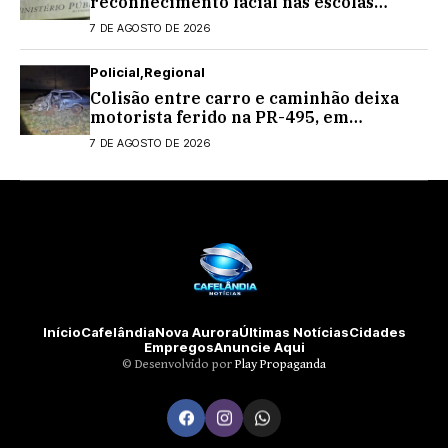
reconhecimento facial nas escolas
estaduais
7 DE AGOSTO DE 2026
Policial
Regional
Colisão entre carro e caminhão deixa
motorista ferido na PR-495, em
Medianeira
7 DE AGOSTO DE 2026
Início
Cafelândia
Nova Aurora
Últimas Notícias
Cidades
Empregos
Anuncie Aqui
©️ Desenvolvido por
Play Propaganda