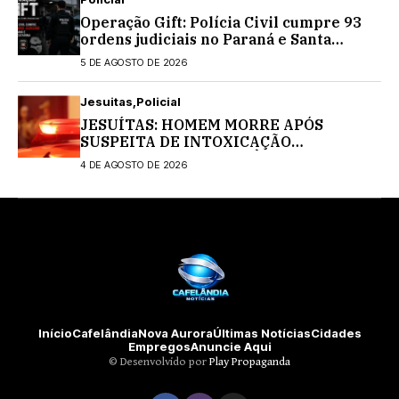
Operação Gift: Polícia Civil cumpre 93
ordens judiciais no Paraná e Santa
Catarina
5 DE AGOSTO DE 2026
Jesuitas
Policial
JESUÍTAS: HOMEM MORRE APÓS
SUSPEITA DE INTOXICAÇÃO
MEDICAMENTOSA; POLÍCIA CIVIL
4 DE AGOSTO DE 2026
INVESTIGA O CASO
Início
Cafelândia
Nova Aurora
Últimas Notícias
Cidades
Empregos
Anuncie Aqui
©️ Desenvolvido por
Play Propaganda