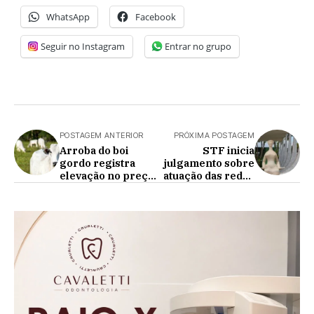
WhatsApp
Facebook
Seguir no Instagram
Entrar no grupo
POSTAGEM ANTERIOR
PRÓXIMA POSTAGEM
Arroba do boi
STF inicia
gordo registra
julgamento sobre
elevação no preço
atuação das redes
e é vendida a R$
sociais no Brasil
352, em São Paulo