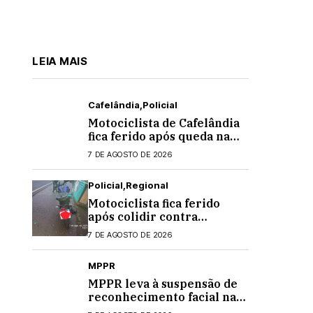
LEIA MAIS
Cafelândia
Policial
Motociclista de Cafelândia
fica ferido após queda na
PR-180 em Quarto
7 DE AGOSTO DE 2026
Centenário
Policial
Regional
Motociclista fica ferido
após colidir contra
banheiro químico que caiu
7 DE AGOSTO DE 2026
de caminhão na PRC-467,
em Cascavel
MPPR
MPPR leva à suspensão de
reconhecimento facial nas
escolas estaduais