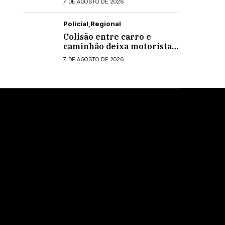
7 DE AGOSTO DE 2026
Policial
Regional
Colisão entre carro e
caminhão deixa motorista
ferido na PR-495, em
7 DE AGOSTO DE 2026
Medianeira