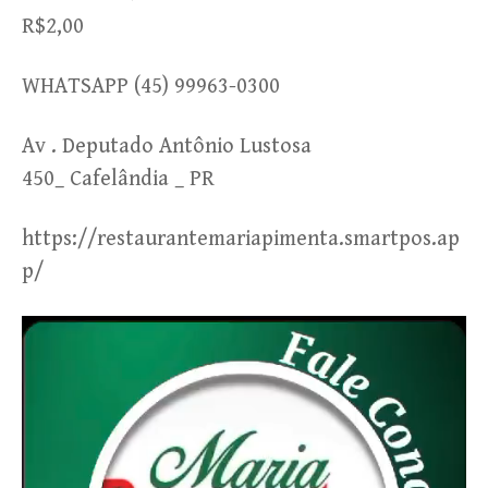
R$2,00
WHATSAPP (45) 99963-0300
Av . Deputado Antônio Lustosa
450_ Cafelândia _ PR
https://restaurantemariapimenta.smartpos.ap
p/
Tocador
de
vídeo