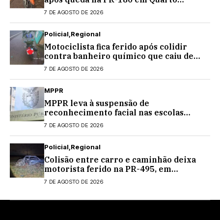
Centenário
7 DE AGOSTO DE 2026
Policial
Regional
Motociclista fica ferido após colidir
contra banheiro químico que caiu de
caminhão na PRC-467, em Cascavel
7 DE AGOSTO DE 2026
MPPR
MPPR leva à suspensão de
reconhecimento facial nas escolas
estaduais
7 DE AGOSTO DE 2026
Policial
Regional
Colisão entre carro e caminhão deixa
motorista ferido na PR-495, em
Medianeira
7 DE AGOSTO DE 2026