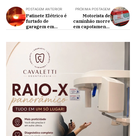
POSTAGEM ANTERIOR
PRÓXIMA POSTAGEM
Patinete Elétrico é
Motorista de
furtado de
caminhão morre
garagem em
em capotamento
residência de
na PR 573
Cafelândia