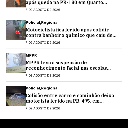
após queda na PR-180 em Quarto
Centenário
7 DE AGOSTO DE 2026
Policial
Regional
Motociclista fica ferido após colidir
contra banheiro químico que caiu de
caminhão na PRC-467, em Cascavel
7 DE AGOSTO DE 2026
MPPR
MPPR leva à suspensão de
reconhecimento facial nas escolas
estaduais
7 DE AGOSTO DE 2026
Policial
Regional
Colisão entre carro e caminhão deixa
motorista ferido na PR-495, em
Medianeira
7 DE AGOSTO DE 2026