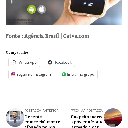
Fonte : Agência Brasil | Catve.com
Compartilhe
WhatsApp
Facebook
Seguir no Instagram
Entrar no grupo
POSTAGEM ANTERIOR
PRÓXIMA POSTAGEM
Gerente
Suspeito morre
comercial morre
após confronto
afogado no Rio
armado e carro