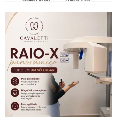
Ivaí, ele tinha
roubado é
colegas em
recuperado em
Cafelândia e
Foz do Iguaçu
Goioerê