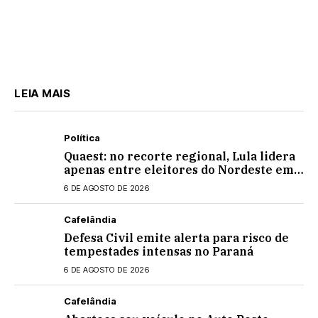
LEIA MAIS
Política
Quaest: no recorte regional, Lula lidera
apenas entre eleitores do Nordeste em
eventual 2º turno contra Flávio
6 DE AGOSTO DE 2026
Bolsonaro
Cafelândia
Defesa Civil emite alerta para risco de
tempestades intensas no Paraná
6 DE AGOSTO DE 2026
Cafelândia