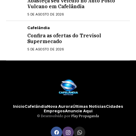
Abasteça seu veículo no Auto Posto
Vulcano em Cafelândia
5 DE AGOSTO DE 2026
Cafelândia
Confira as ofertas do Trevisol
Supermecado
5 DE AGOSTO DE 2026
Início
Cafelândia
Nova Aurora
Últimas Notícias
Cidades
Empregos
Anuncie Aqui
©️ Desenvolvido por
Play Propaganda