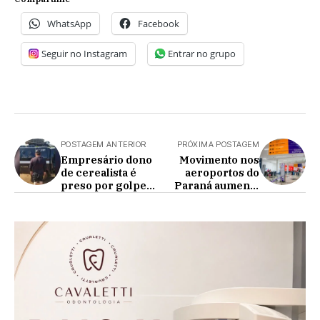
WhatsApp
Facebook
Seguir no Instagram
Entrar no grupo
POSTAGEM ANTERIOR
PRÓXIMA POSTAGEM
Empresário dono
Movimento nos
de cerealista é
aeroportos do
preso por golpes
Paraná aumenta
milionários
10,7% e chega a
900 mil
passageiros em
outubro