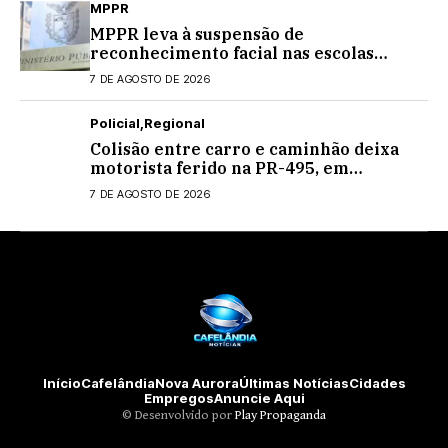
MPPR
MPPR leva à suspensão de
reconhecimento facial nas escolas
estaduais
7 DE AGOSTO DE 2026
Policial
Regional
Colisão entre carro e caminhão deixa
motorista ferido na PR-495, em
Medianeira
7 DE AGOSTO DE 2026
Início
Cafelândia
Nova Aurora
Últimas Notícias
Cidades
Empregos
Anuncie Aqui
©️ Desenvolvido por
Play Propaganda