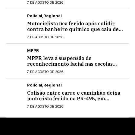
Centenário
7 DE AGOSTO DE 2026
Policial
Regional
Motociclista fica ferido após colidir
contra banheiro químico que caiu de
caminhão na PRC-467, em Cascavel
7 DE AGOSTO DE 2026
MPPR
MPPR leva à suspensão de
reconhecimento facial nas escolas
estaduais
7 DE AGOSTO DE 2026
Policial
Regional
Colisão entre carro e caminhão deixa
motorista ferido na PR-495, em
Medianeira
7 DE AGOSTO DE 2026