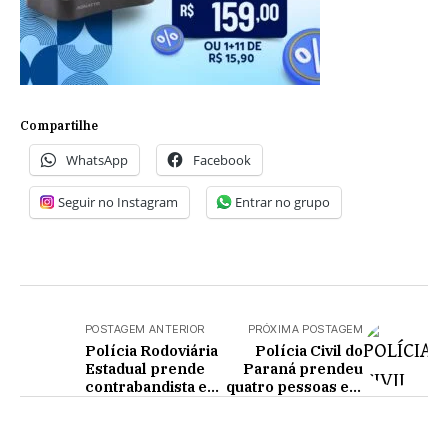
Compartilhe
WhatsApp
Facebook
Seguir no Instagram
Entrar no grupo
POSTAGEM ANTERIOR
PRÓXIMA POSTAGEM
Polícia Rodoviária
Polícia Civil do
Estadual prende
Paraná prendeu
contrabandista e
quatro pessoas em
apreende grande
operação contra o
quantidade de
comércio ilegal de
mercadorias
armas