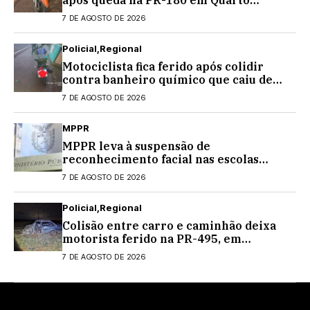
Centenário
7 DE AGOSTO DE 2026
Policial
Regional
Motociclista fica ferido após colidir
contra banheiro químico que caiu de
caminhão na PRC-467, em Cascavel
7 DE AGOSTO DE 2026
MPPR
MPPR leva à suspensão de
reconhecimento facial nas escolas
estaduais
7 DE AGOSTO DE 2026
Policial
Regional
Colisão entre carro e caminhão deixa
motorista ferido na PR-495, em
Medianeira
7 DE AGOSTO DE 2026